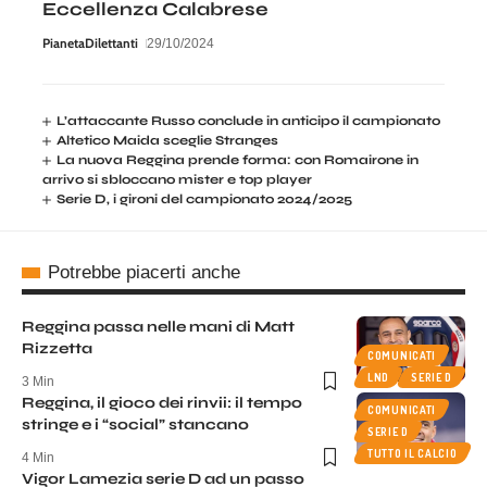
Eccellenza Calabrese
PianetaDilettanti
29/10/2024
L’attaccante Russo conclude in anticipo il campionato
Altetico Maida sceglie Stranges
La nuova Reggina prende forma: con Romairone in
arrivo si sbloccano mister e top player
Serie D, i gironi del campionato 2024/2025
Potrebbe piacerti anche
Reggina passa nelle mani di Matt
Rizzetta
COMUNICATI
LND
SERIE D
3 Min
Reggina, il gioco dei rinvii: il tempo
COMUNICATI
stringe e i “social” stancano
SERIE D
TUTTO IL CALCIO
4 Min
Vigor Lamezia serie D ad un passo