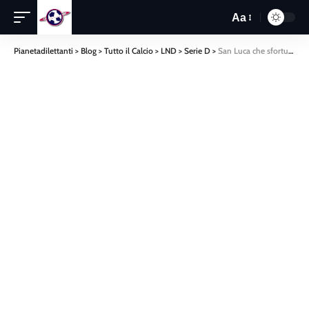
Aa
Pianetadilettanti
>
Blog
>
Tutto il Calcio
>
LND
>
Serie D
>
San Luca che sfortuna. Vince nel finale il Ragusa