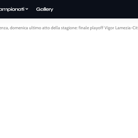
ampionati
Gallery
enza, domenica ultimo atto della stagione: finale playoff Vigor Lamezia-Ci