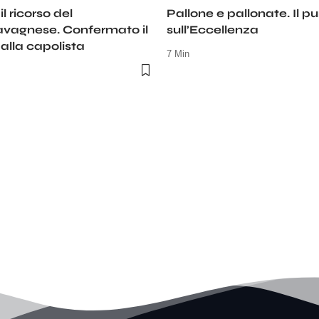
l ricorso del
Pallone e pallonate. Il p
vagnese. Confermato il
sull’Eccellenza
alla capolista
7 Min