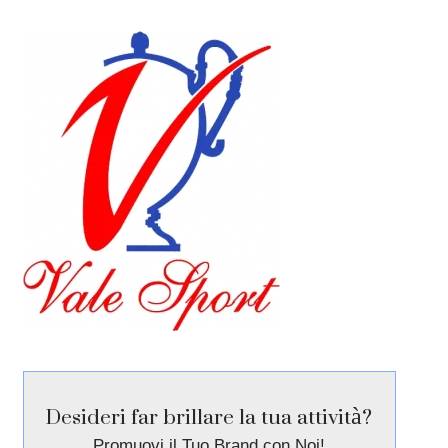
Desideri far brillare la tua attività?
Promuovi il Tuo Brand con Noi!