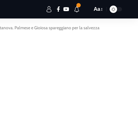
Aa
ttanova. Palmese e Gioiosa spareggiano per la salvezza