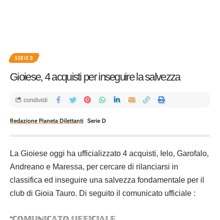
SERIE D
Gioiese, 4 acquisti per inseguire la salvezza
condividi
Redazione Pianeta Dilettanti
Serie D
La Gioiese oggi ha ufficializzato 4 acquisti, Ielo, Garofalo,
Andreano e Maressa, per cercare di rilanciarsi in
classifica ed inseguire una salvezza fondamentale per il
club di Gioia Tauro. Di seguito il comunicato ufficiale :
“ℂ𝕆𝕄𝕌ℕ𝕀ℂ𝔸𝕋𝕆 𝕌𝔽𝔽𝕀ℂ𝕀𝔸𝕃𝔼