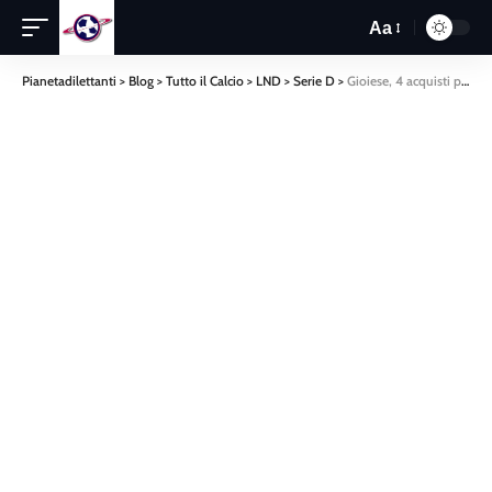
Aa
Pianetadilettanti
>
Blog
>
Tutto il Calcio
>
LND
>
Serie D
>
Gioiese, 4 acquisti per inseguire la salvezza