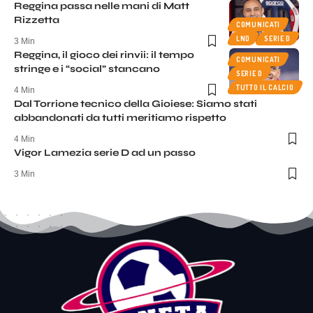
Reggina passa nelle mani di Matt
Rizzetta
COMUNICATI
LND
SERIE D
3 Min
Reggina, il gioco dei rinvii: il tempo
COMUNICATI
stringe e i “social” stancano
SERIE D
TUTTO IL CALCIO
4 Min
Dal Torrione tecnico della Gioiese: Siamo stati
abbandonati da tutti meritiamo rispetto
4 Min
Vigor Lamezia serie D ad un passo
3 Min