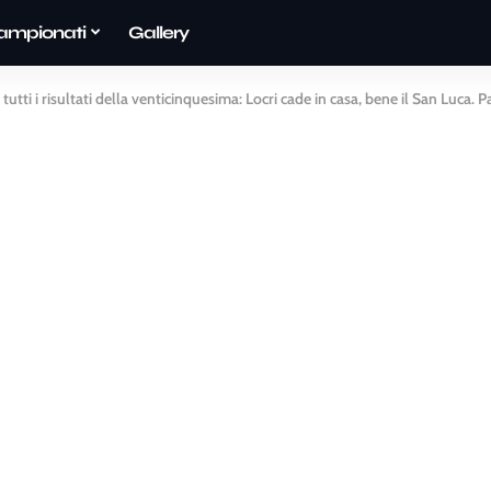
ampionati
Gallery
, tutti i risultati della venticinquesima: Locri cade in casa, bene il San Luca. 