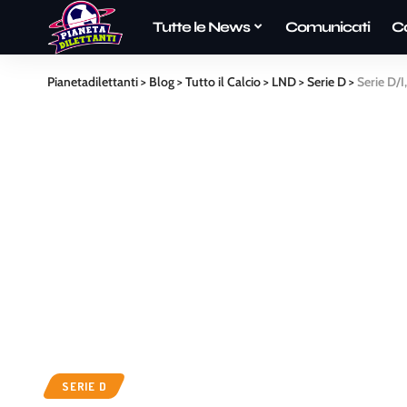
Tutte le News
Comunicati
C
Pianetadilettanti
>
Blog
>
Tutto il Calcio
>
LND
>
Serie D
>
Serie D/I
SERIE D