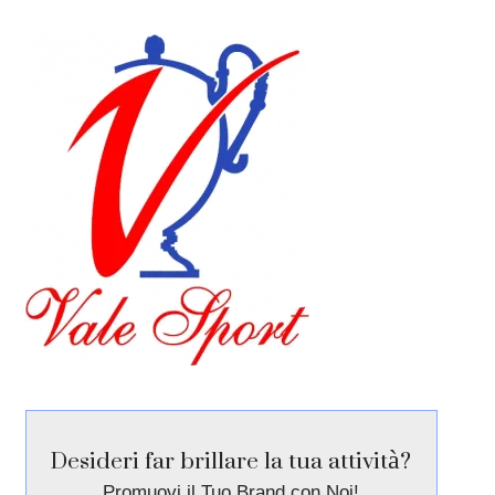
Desideri far brillare la tua attività?
Promuovi il Tuo Brand con Noi!