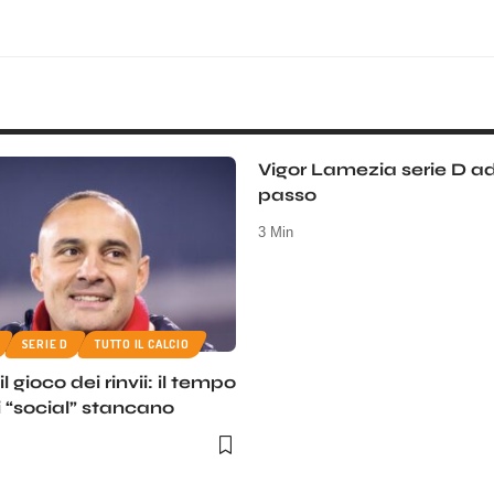
Vigor Lamezia serie D a
passo
3 Min
SERIE D
TUTTO IL CALCIO
l gioco dei rinvii: il tempo
 i “social” stancano