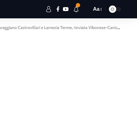
Aa
Pareggiano Castrovillari e Lamezia Terme, rinviata Vibonese-Canicattì