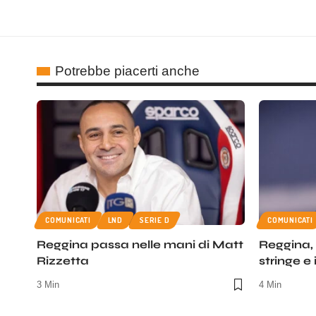
Potrebbe piacerti anche
COMUNICATI
LND
SERIE D
COMUNICATI
Reggina passa nelle mani di Matt
Reggina, i
Rizzetta
stringe e
3 Min
4 Min