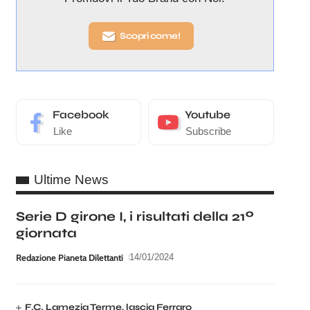
Scopri come!
Facebook
Youtube
Like
Subscribe
Ultime News
Serie D girone I, i risultati della 21º
giornata
Redazione Pianeta Dilettanti
14/01/2024
F.C. Lamezia Terme, lascia Ferraro