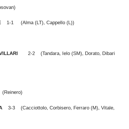
ovan)
E
1-1 (Alma (LT), Cappello (L))
VILLARI
2-2 (Tandara, Ielo (SM), Dorato, Dibari
Reinero)
A
3-3 (Cacciottolo, Corbisero, Ferraro (M), Vitale,