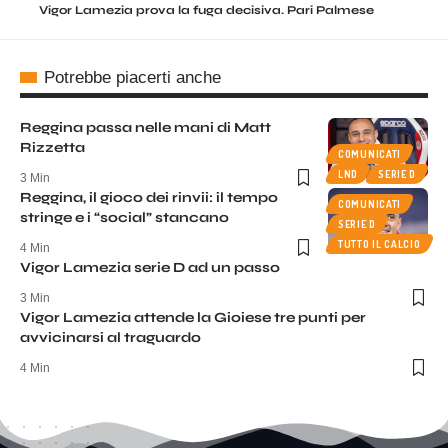
Vigor Lamezia prova la fuga decisiva. Pari Palmese
Potrebbe piacerti anche
Reggina passa nelle mani di Matt
Rizzetta
COMUNICATI
LND
SERIE D
3 Min
Reggina, il gioco dei rinvii: il tempo
COMUNICATI
stringe e i “social” stancano
SERIE D
TUTTO IL CALCIO
4 Min
Vigor Lamezia serie D ad un passo
3 Min
Vigor Lamezia attende la Gioiese tre punti per
avvicinarsi al traguardo
4 Min