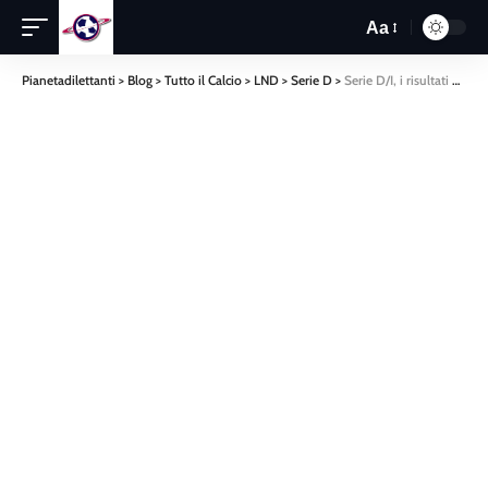
Aa
Pianetadilettanti
>
Blog
>
Tutto il Calcio
>
LND
>
Serie D
>
Serie D/I, i risultati della trentaduesima: il Lamezia passa a Locri, pari San Luca e Castrovillari, il Cittanova spera