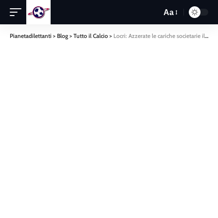
Aa
Pianetadilettanti
>
Blog
>
Tutto il Calcio
>
Locri: Azzerate le cariche societarie il futuro rimane assai incerto