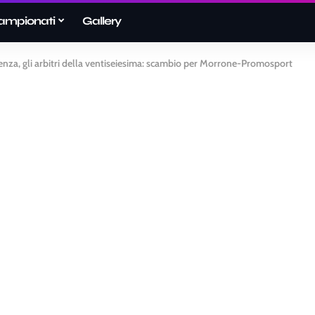
ampionati
Gallery
enza, gli arbitri della ventiseiesima: scambio per Morrone-Promosport