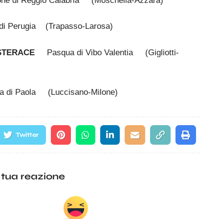
e di Reggio Calabria (Moschella-Azzarà)
 Perugia (Trapasso-Larosa)
STERACE
Pasqua di Vibo Valentia (Gigliotti-
a di Paola (Luccisano-Milone)
Twitter
 tua reazione