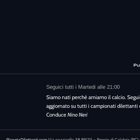
Pu
Seguici tutti i Martedi alle 21:00
Siamo nati perchè amiamo il calcio. Segui
aggiornato su tutti i campionati dilettanti d
Conduce
Nino Neri
PianetaDilettanti.com
Via pozzicello 38 89135 – Reggio di Calabria (RC) 