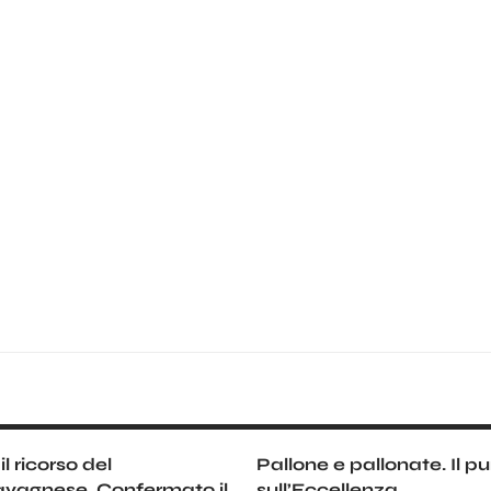
l ricorso del
Pallone e pallonate. Il p
vagnese. Confermato il
sull’Eccellenza