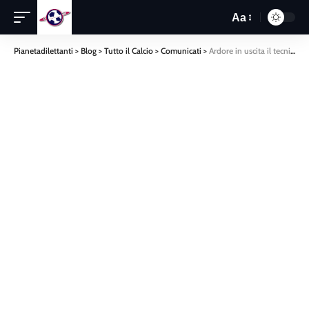
Aa
Pianetadilettanti
>
Blog
>
Tutto il Calcio
>
Comunicati
>
Ardore in uscita il tecnico Maviglia. Arriva Alberto Criaco