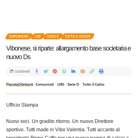
COMUNICATI
LND
SERIE D
TUTTO IL CALCIO
Vibonese, si riparte: allargamento base societaria e
nuovo Ds
condividi
PianetaDilettanti
Comunicati
LND
Serie D
Tutto il Calcio
Ufficio Stampa
Nuovi soci. Un gradito ritorno. Un nuovo Direttore
sportivo. Tutti made in Vibo Valentia. Tutti accanto al
presidente Pippo Caffo per una nuova pagina di calcio a