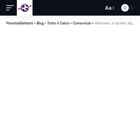
Aa
Pianetadilettanti
>
Blog
>
Tutto il Calcio
>
Comunicati
>
Vibonese, si riparte: allargamento base societaria e nuovo Ds