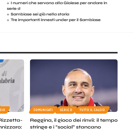
I numeri che servono alla Gioiese per andare in
serie d
Sambiase sei già nella storia
Tre importanti innesti under per il Sambiase
LCIO
COMUNICATI
SERIE D
TUTTO IL CALCIO
 Rizzetta-
Reggina, il gioco dei rinvii: il tempo
annizzaro:
stringe e i “social” stancano