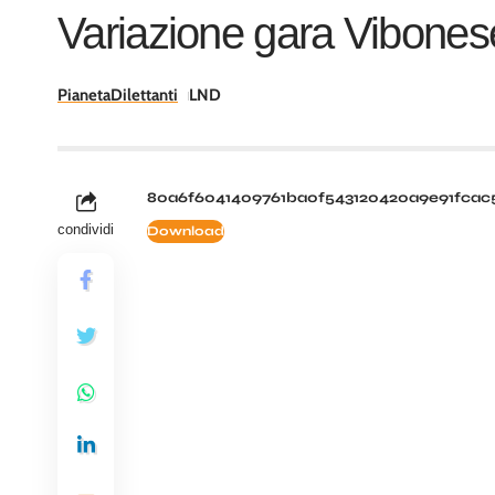
Variazione gara Vibones
PianetaDilettanti
LND
80a6f6041409761ba0f543120420a9e91fcac
condividi
Download