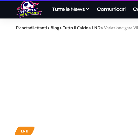
Tutte le News
Comunicati
C
Pianetadilettanti
>
Blog
>
Tutto il Calcio
>
LND
>
Variazione gara V
LND