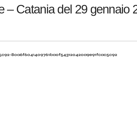
e – Catania del 29 gennaio
5c92-80a6f6041409761ba0f543120420a9e91fcac5c92