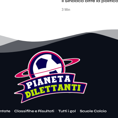
il Sindaco oltre la politic
3 Min
ntate
Classifihe e Risultati
Tutti i gol
Scuole Calcio