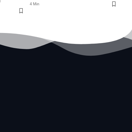
a
4 Min