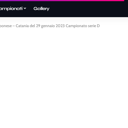
ampionati
Gallery
ibonese – Catania del 29 gennaio 2023 Campionato serie D