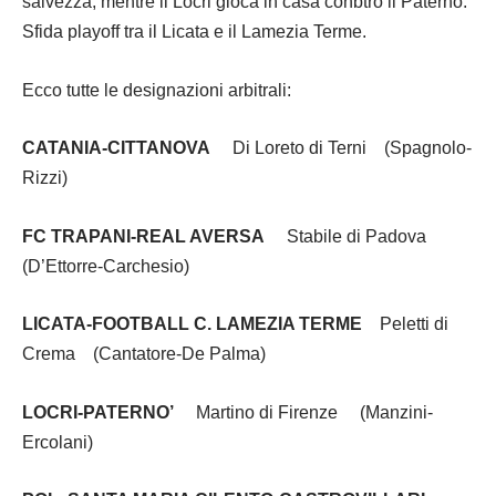
salvezza, mentre il Locri gioca in casa conbtro il Paternò.
Sfida playoff tra il Licata e il Lamezia Terme.
Ecco tutte le designazioni arbitrali:
CATANIA-CITTANOVA
Di Loreto di Terni (Spagnolo-
Rizzi)
FC TRAPANI-REAL AVERSA
Stabile di Padova
(D’Ettorre-Carchesio)
LICATA-FOOTBALL C. LAMEZIA TERME
Peletti di
Crema (Cantatore-De Palma)
LOCRI-PATERNO’
Martino di Firenze (Manzini-
Ercolani)