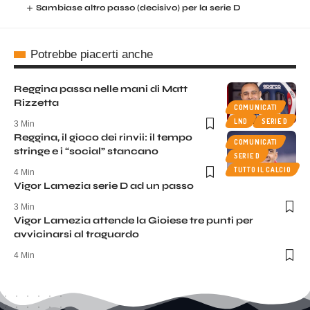
Sambiase altro passo (decisivo) per la serie D
Potrebbe piacerti anche
Reggina passa nelle mani di Matt
Rizzetta
COMUNICATI
LND
SERIE D
3 Min
Reggina, il gioco dei rinvii: il tempo
COMUNICATI
stringe e i “social” stancano
SERIE D
TUTTO IL CALCIO
4 Min
Vigor Lamezia serie D ad un passo
3 Min
Vigor Lamezia attende la Gioiese tre punti per
avvicinarsi al traguardo
4 Min