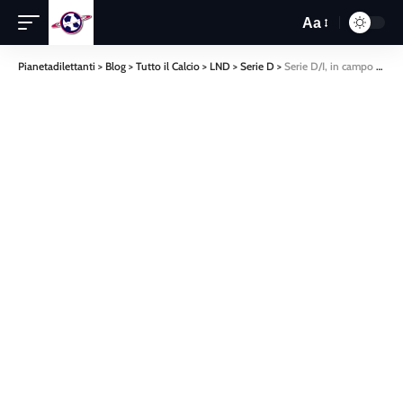
Aa
Pianetadilettanti
>
Blog
>
Tutto il Calcio
>
LND
>
Serie D
>
Serie D/I, in campo per la ventottesima giornata: il Cittanova a Catania, il Locri e il San Luca in casa. Il Lamezia a Licata