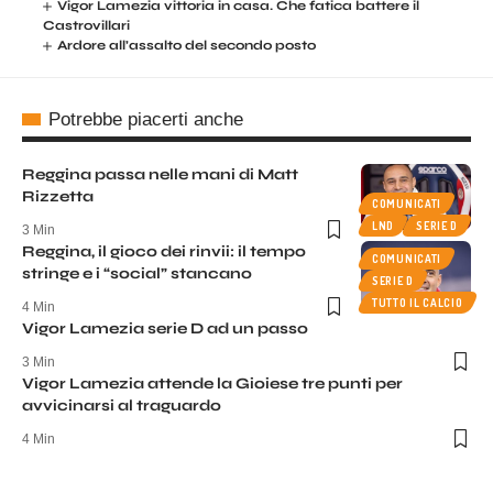
Vigor Lamezia vittoria in casa. Che fatica battere il
Castrovillari
Ardore all’assalto del secondo posto
Potrebbe piacerti anche
Reggina passa nelle mani di Matt
Rizzetta
COMUNICATI
LND
SERIE D
3 Min
Reggina, il gioco dei rinvii: il tempo
COMUNICATI
stringe e i “social” stancano
SERIE D
TUTTO IL CALCIO
4 Min
Vigor Lamezia serie D ad un passo
3 Min
Vigor Lamezia attende la Gioiese tre punti per
avvicinarsi al traguardo
4 Min