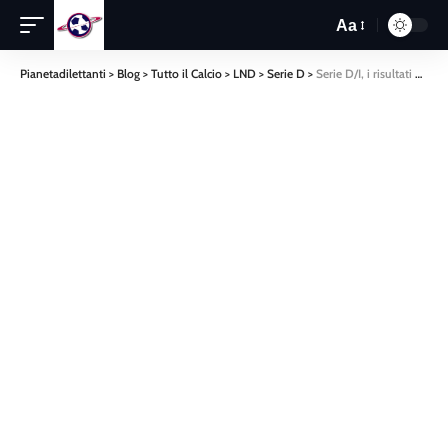
Aa
Pianetadilettanti
>
Blog
>
Tutto il Calcio
>
LND
>
Serie D
>
Serie D/I, i risultati della venticinquesima: Catania passa a Locri, ko Lamezia e Vibonese, pari tra Cittanova e San Luca