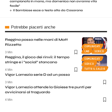
campionato in mano, ma domenica non avranno vita
facile”
Il Sambiase esce a testa alta da Casarano
Potrebbe piacerti anche
Reggina passa nelle mani di Matt
Rizzetta
COMUNICATI
LND
SERIE D
3 Min
Reggina, il gioco dei rinvii: il tempo
COMUNICATI
stringe e i “social” stancano
SERIE D
TUTTO IL CALCIO
4 Min
Vigor Lamezia serie D ad un passo
3 Min
Vigor Lamezia attende la Gioiese tre punti per
avvicinarsi al traguardo
4 Min