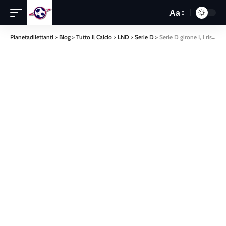
Aa
Pianetadilettanti
>
Blog
>
Tutto il Calcio
>
LND
>
Serie D
>
Serie D girone I, i risultati della decima giornata