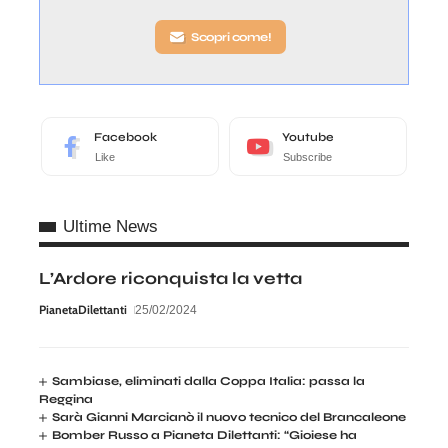
Scopri come!
Facebook
Youtube
Like
Subscribe
Ultime News
L’Ardore riconquista la vetta
PianetaDilettanti
25/02/2024
Sambiase, eliminati dalla Coppa Italia: passa la
Reggina
Sarà Gianni Marcianò il nuovo tecnico del Brancaleone
Bomber Russo a Pianeta Dilettanti: “Gioiese ha