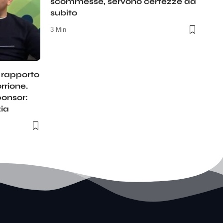
scommesse, servono certezze da
subito
3 Min
l rapporto
rrione.
ponsor:
zia