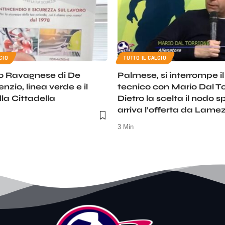
CIO
TUTTO IL CALCIO
o Ravagnese di De
Palmese, si interrompe i
lenzio, linea verde e il
tecnico con Mario Dal To
la Cittadella
Dietro la scelta il nodo s
arriva l’offerta da Lame
3 Min