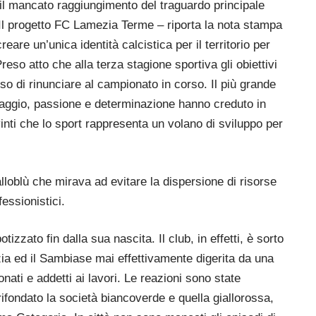
sì il mancato raggiungimento del traguardo principale
. “Il progetto FC Lamezia Terme – riporta la nota stampa
reare un’unica identità calcistica per il territorio per
reso atto che alla terza stagione sportiva gli obiettivi
iso di rinunciare al campionato in corso. Il più grande
raggio, passione e determinazione hanno creduto in
nti che lo sport rappresenta un volano di sviluppo per
lloblù che mirava ad evitare la dispersione di risorse
essionistici.
tizzato fin dalla sua nascita. Il club, in effetti, è sorto
ia ed il Sambiase mai effettivamente digerita da una
onati e addetti ai lavori. Le reazioni sono state
rifondato la società biancoverde e quella giallorossa,