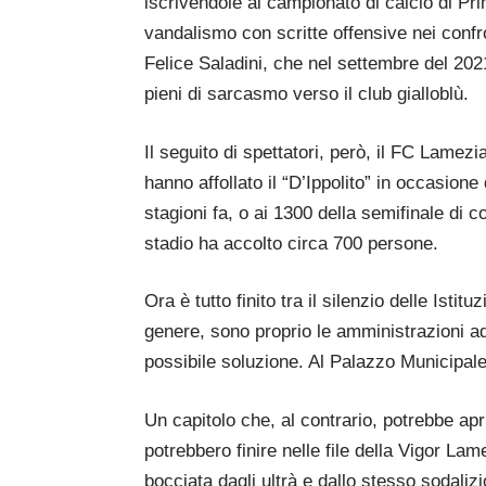
iscrivendole al campionato di calcio di Pri
vandalismo con scritte offensive nei confro
Felice Saladini, che nel settembre del 202
pieni di sarcasmo verso il club gialloblù.
Il seguito di spettatori, però, il FC Lamez
hanno affollato il “D’Ippolito” in occasion
stagioni fa, o ai 1300 della semifinale di 
stadio ha accolto circa 700 persone.
Ora è tutto finito tra il silenzio delle Is
genere, sono proprio le amministrazioni ad 
possibile soluzione. Al Palazzo Municipale
Un capitolo che, al contrario, potrebbe apri
potrebbero finire nelle file della Vigor Lame
bocciata dagli ultrà e dallo stesso sodali