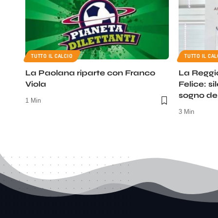
TUTTO IL CALCIO
TUTTO IL CAL
La Paolana riparte con Franco
La Reggi
Viola
Felice: si
sogno del
1 Min
3 Min