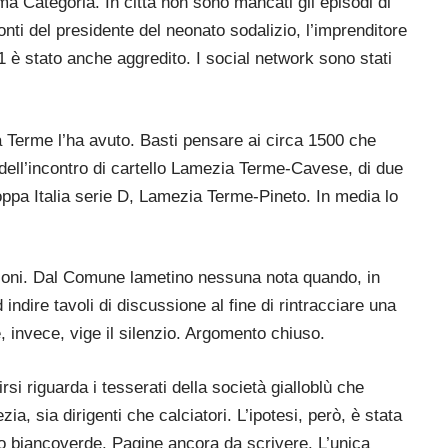
ma Categoria. In città non sono mancati gli episodi di
nti del presidente del neonato sodalizio, l’imprenditore
1 è stato anche aggredito. I social network sono stati
ia Terme l’ha avuto. Basti pensare ai circa 1500 che
e dell’incontro di cartello Lamezia Terme-Cavese, di due
coppa Italia serie D, Lamezia Terme-Pineto. In media lo
tituzioni. Dal Comune lametino nessuna nota quando, in
indire tavoli di discussione al fine di rintracciare una
, invece, vige il silenzio. Argomento chiuso.
rsi riguarda i tesserati della società gialloblù che
zia, sia dirigenti che calciatori. L’ipotesi, però, è stata
zio biancoverde. Pagine ancora da scrivere. L’unica