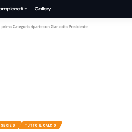
ampionati
Gallery
n prima Categoria riparte con Giancotta Presidente
SERIE D
TUTTO IL CALCIO