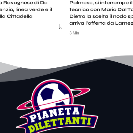
o Ravagnese di De
Palmese, si interrompe i
lenzio, linea verde e il
tecnico con Mario Dal To
la Cittadella
Dietro la scelta il nodo s
arriva l’offerta da Lame
3 Min