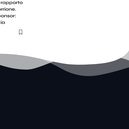
l rapporto
rrione.
ponsor:
zia