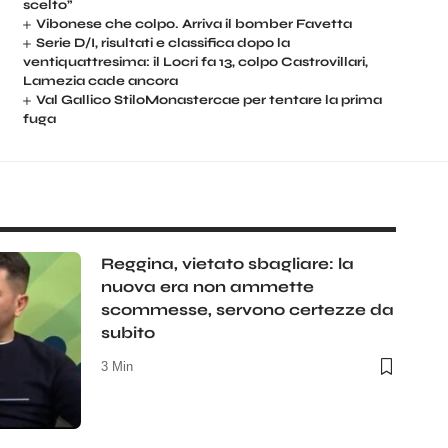
scelto”
Vibonese che colpo. Arriva il bomber Favetta
Serie D/I, risultati e classifica dopo la
ventiquattresima: il Locri fa 13, colpo Castrovillari,
Lamezia cade ancora
Val Gallico StiloMonastercae per tentare la prima
fuga
Reggina, vietato sbagliare: la
nuova era non ammette
scommesse, servono certezze da
subito
3 Min