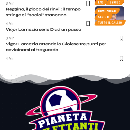
LND
SERIE D
3 Min
Reggina, il gioco dei rinvii: il tempo
COMUNICATI
stringe e i “social” stancano
SERIE D
TUTTO IL CALCIO
4 Min
Vigor Lamezia serie D ad un passo
3 Min
Vigor Lamezia attende la Gioiese tre punti per
avvicinarsi al traguardo
4 Min