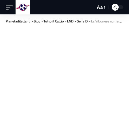
Aa
Pianetadilettanti
>
Blog
>
Tutto il Calcio
>
LND
>
Serie D
>
La Vibonese conferma il buon inizio