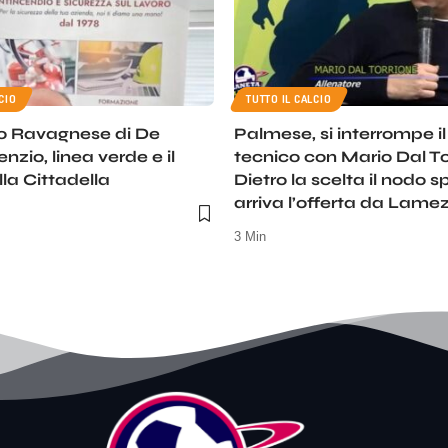
CIO
TUTTO IL CALCIO
o Ravagnese di De
Palmese, si interrompe i
lenzio, linea verde e il
tecnico con Mario Dal To
la Cittadella
Dietro la scelta il nodo s
arriva l’offerta da Lame
3 Min