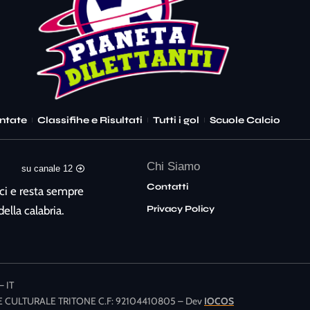
ntate
Classifihe e Risultati
Tutti i gol
Scuole Calcio
Chi Siamo
su canale 12
Contatti
ci e resta sempre
Privacy Policy
ella calabria.
– IT
AZIONE CULTURALE TRITONE C.F: 92104410805 – Dev
IOCOS