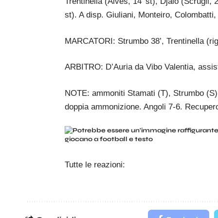
Trentinella (Alves, 14’ st), Djalo (Scrugli,
st). A disp. Giuliani, Monteiro, Colombatti, C
MARCATORI: Strumbo 38’, Trentinella (rig
ARBITRO: D’Auria da Vibo Valentia, assiste
NOTE: ammoniti Stamati (T), Strumbo (S), 
doppia ammonizione. Angoli 7-6. Recupero 
Tutte le reazioni: