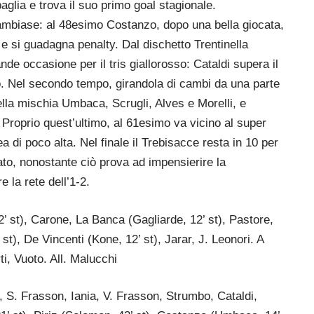
aglia e trova il suo primo goal stagionale.
 Sambiase: al 48esimo Costanzo, dopo una bella giocata,
 e si guadagna penalty. Dal dischetto Trentinella
nde occasione per il tris giallorosso: Cataldi supera il
o. Nel secondo tempo, girandola di cambi da una parte
nella mischia Umbaca, Scrugli, Alves e Morelli, e
Proprio quest’ultimo, al 61esimo va vicino al super
a di poco alta. Nel finale il Trebisacce resta in 10 per
iato, nonostante ciò prova ad impensierire la
 la rete dell’1-2.
 st), Carone, La Banca (Gagliarde, 12’ st), Pastore,
st), De Vincenti (Kone, 12’ st), Jarar, J. Leonori. A
ti, Vuoto. All. Malucchi
, S. Frasson, Iania, V. Frasson, Strumbo, Cataldi,