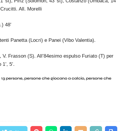
 21’ st), Piriz (Solomon, 43’ st), Costanzo (Umbaca, 14’
rucitti. All. Morelli
.) 48’
nti Panetta (Locri) e Panei (Vibo Valentia).
V. Frasson (S). All’84esimo espulso Furiato (T) per
1’, 5’.