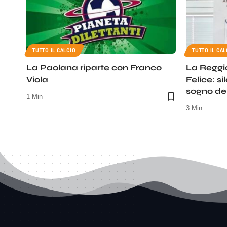
TUTTO IL CALCIO
TUTTO IL CAL
La Paolana riparte con Franco
La Reggi
Viola
Felice: si
sogno del
1 Min
3 Min