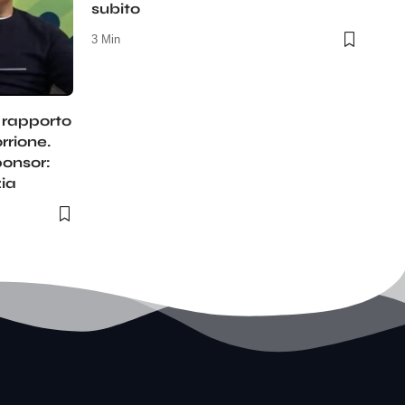
subito
3 Min
l rapporto
rrione.
ponsor:
zia