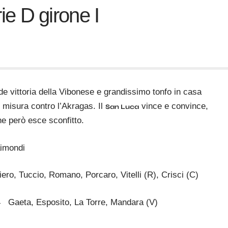
rie D girone I
de vittoria della Vibonese e grandissimo tonfo in casa
 misura contro l’Akragas. Il
vince e convince,
San Luca
e però esce sconfitto.
imondi
uccio, Romano, Porcaro, Vitelli (R), Crisci (C)
4
Gaeta, Esposito, La Torre, Mandara (V)