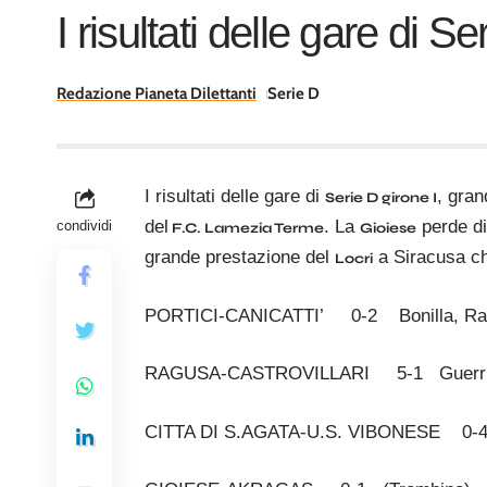
I risultati delle gare di Se
Redazione Pianeta Dilettanti
Serie D
I risultati delle gare di
, gran
Serie D girone I
del
. La
perde di
condividi
F.C. Lamezia Terme
Gioiese
grande prestazione del
a Siracusa ch
Locri
PORTICI-CANICATTI’ 0-2 Bonilla, Ra
RAGUSA-CASTROVILLARI 5-1 Guerriero, T
CITTA DI S.AGATA-U.S. VIBONESE 0-