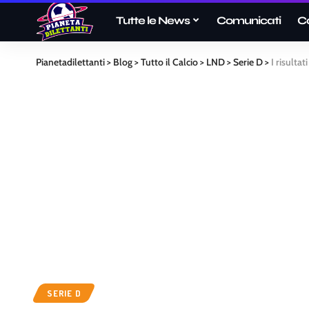
Tutte le News
Comunicati
C
Pianetadilettanti
>
Blog
>
Tutto il Calcio
>
LND
>
Serie D
>
I risultat
SERIE D