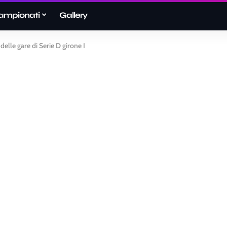
ampionati
Gallery
i delle gare di Serie D girone I