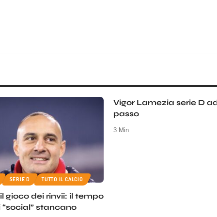
Vigor Lamezia serie D a
passo
3 Min
SERIE D
TUTTO IL CALCIO
l gioco dei rinvii: il tempo
 i “social” stancano