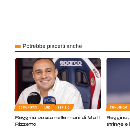
Potrebbe piacerti anche
COMUNICATI
LND
SERIE D
COMUNICATI
Reggina passa nelle mani di Matt
Reggina, i
Rizzetta
stringe e