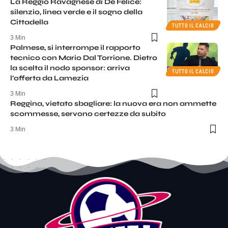
La Reggio Ravagnese di De Felice:
silenzio, linea verde e il sogno della
Cittadella
TUTTO IL CALCIO
3 Min
Palmese, si interrompe il rapporto
tecnico con Mario Dal Torrione. Dietro
la scelta il nodo sponsor: arriva
TUTTO IL CALCIO
l’offerta da Lamezia
3 Min
Reggina, vietato sbagliare: la nuova era non ammette
scommesse, servono certezze da subito
3 Min