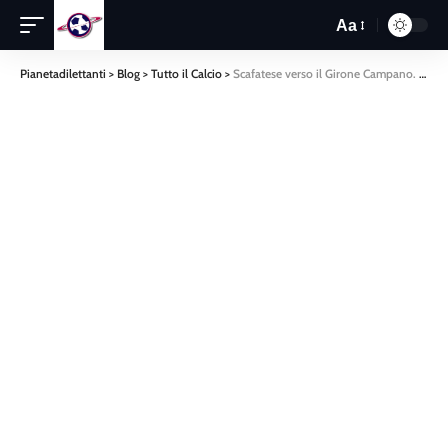
Aa
Pianetadilettanti
>
Blog
>
Tutto il Calcio
>
Scafatese verso il Girone Campano. Nocerina pronta al salto nel girone I