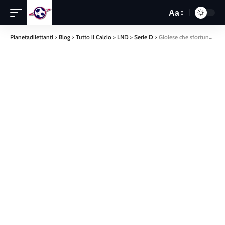
Aa
Pianetadilettanti
>
Blog
>
Tutto il Calcio
>
LND
>
Serie D
>
Gioiese che sfortuna cede nel finale al Licata