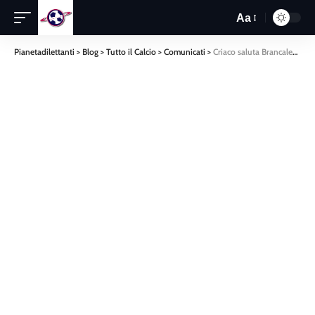
Aa
Pianetadilettanti
>
Blog
>
Tutto il Calcio
>
Comunicati
>
Criaco saluta Brancaleone e si avvicina all’Ardore