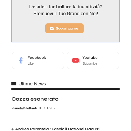
Desideri far brillare la tua attività?
Promuovi il Tuo Brand con Noi!
Scopri come!
Facebook
Youtube
Like
Subscribe
Ultime News
Cozza esonerato
PianetaDilettanti
13/01/2023
Andrea Parentela : Lascio il Cotronei Cacurri.