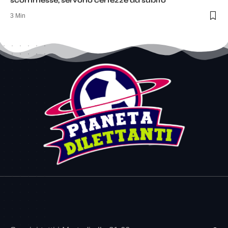
scommesse, servono certezze da subito
3 Min