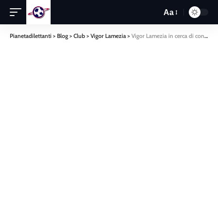
Aa
Pianetadilettanti
>
Blog
>
Club
>
Vigor Lamezia
>
Vigor Lamezia in cerca di conferme, domenica scontro al vertice contro la ReggioRavagnese