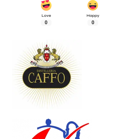
Love
Happy
0
0