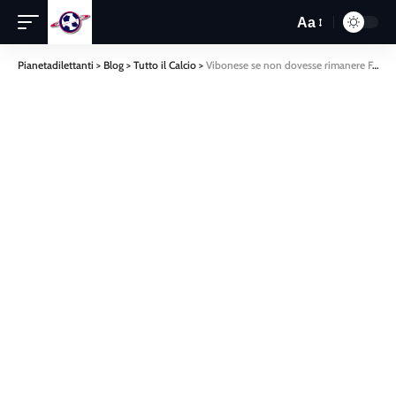
Aa
Pianetadilettanti
>
Blog
>
Tutto il Calcio
>
Vibonese se non dovesse rimanere Facciolo spunta l’ipotesi Morelli