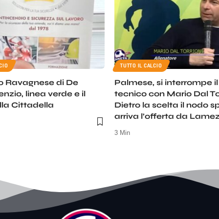
CIO
TUTTO IL CALCIO
o Ravagnese di De
Palmese, si interrompe i
lenzio, linea verde e il
tecnico con Mario Dal To
la Cittadella
Dietro la scelta il nodo s
arriva l’offerta da Lame
3 Min