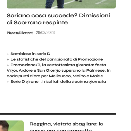
Soriano cosa succede? Dimissioni
di Scorrano respinte
PianetaDilettanti
28/03/2023
Sambiase in serie D
Le statistiche del campionato di Promozione
Promozione/B, la ventottesima giornata: festa
Vigor, Ardore e San Giorgio superano la Palmese. In
coda punti d’oro per Melicucco, Melito e Maida
Serie D girone I, i risultati della decima giornata
Reggina, vietato sbagliare: la
nuova era non ammette