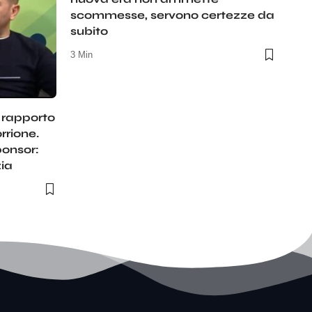
scommesse, servono certezze da
subito
3 Min
l rapporto
rrione.
ponsor:
zia