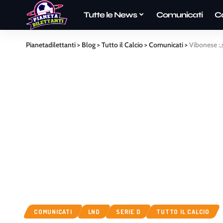
Tutte le News
Comunicati
C
Pianetadilettanti
>
Blog
>
Tutto il Calcio
>
Comunicati
>
Vibonese :,
COMUNICATI
LND
SERIE D
TUTTO IL CALCIO