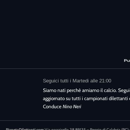
Pu
Seguici tutti i Martedi alle 21:00
Siamo nati perchè amiamo il calcio. Segui
aggiornato su tutti i campionati dilettanti d
Conduce
Nino Neri
PianetaDilettanti.com
Via pozzicello 38 89135 – Reggio di Calabria (RC) 