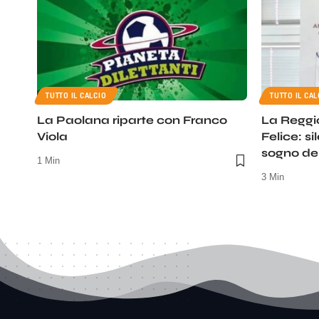
TUTTO IL CALCIO
TUTTO IL CAL
La Paolana riparte con Franco
La Reggi
Viola
Felice: si
sogno del
1 Min
3 Min