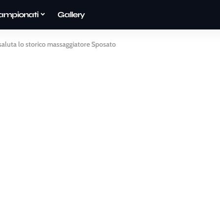
ampionati
Gallery
saluta lo storico massaggiatore Sposato