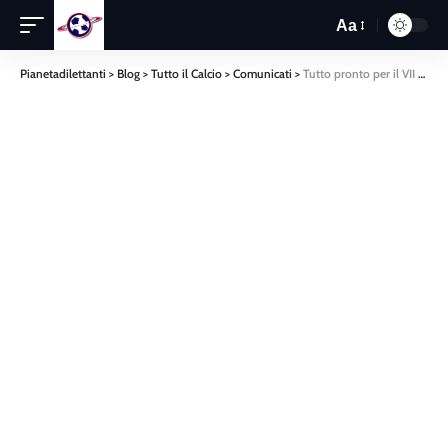
Aa
Pianetadilettanti
>
Blog
>
Tutto il Calcio
>
Comunicati
>
Tutto pronto per il VII Torneo Internazionale città di Lamezia Terme