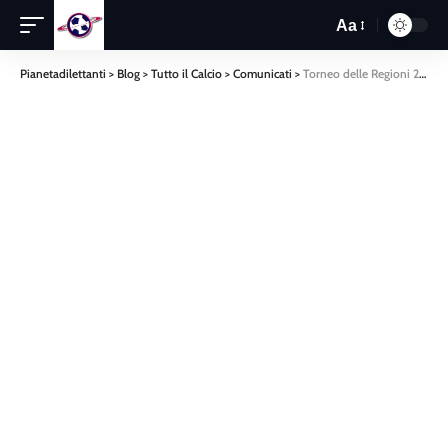
Aa
Pianetadilettanti
>
Blog
>
Tutto il Calcio
>
Comunicati
>
Torneo delle Regioni 2024, sabato il fischio d’inizio in Liguria