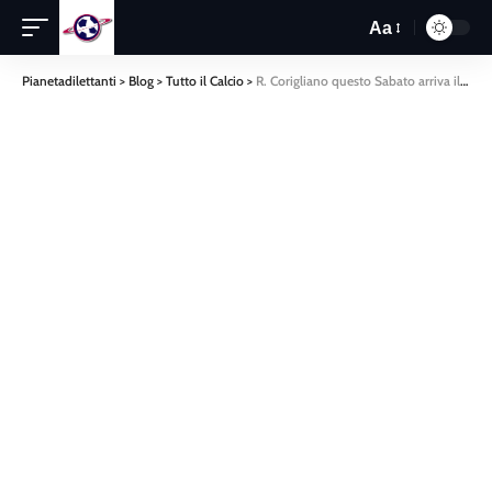
Aa
Pianetadilettanti
>
Blog
>
Tutto il Calcio
>
R. Corigliano questo Sabato arriva il forte Malvito