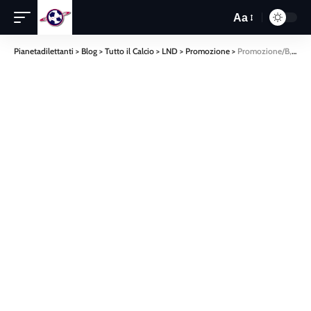
Aa
Pianetadilettanti
>
Blog
>
Tutto il Calcio
>
LND
>
Promozione
>
Promozione/B, risultati e classifica dopo la ventunesima: la Vigor vola, la Palmese si ferma, ko Ardore, bene il San Giorgio