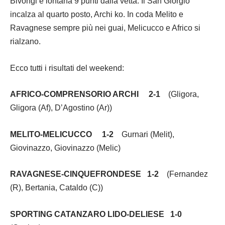
Bivongi e lontana 9 punti dalla vetta. Il San Giorgio
incalza al quarto posto, Archi ko. In coda Melito e
Ravagnese sempre più nei guai, Melicucco e Africo si
rialzano.
Ecco tutti i risultati del weekend:
AFRICO-COMPRENSORIO ARCHI 2-1
(Gligora,
Gligora (Af), D’Agostino (Ar))
MELITO-MELICUCCO 1-2
Gurnari (Melit),
Giovinazzo, Giovinazzo (Melic)
RAVAGNESE-CINQUEFRONDESE 1-2
(Fernandez
(R), Bertania, Cataldo (C))
SPORTING CATANZARO LIDO-DELIESE 1-0