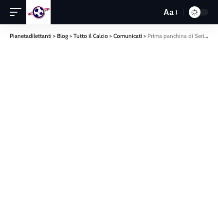
Aa
Pianetadilettanti
>
Blog
>
Tutto il Calcio
>
Comunicati
>
Prima panchina di Serie D girone I che cambia