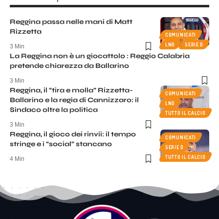
Reggina passa nelle mani di Matt
Rizzetta
COMUNICATI
LND
SERIE D
3 Min
La Reggina non è un giocattolo : Reggio Calabria
pretende chiarezza da Ballarino
3 Min
Reggina, il “tira e molla” Rizzetta-
COMUNICATI
Ballarino e la regia di Cannizzaro: il
LND
Sindaco oltre la politica
TUTTO IL CALCIO
3 Min
Reggina, il gioco dei rinvii: il tempo
COMUNICATI
stringe e i “social” stancano
SERIE D
TUTTO IL CALCIO
4 Min