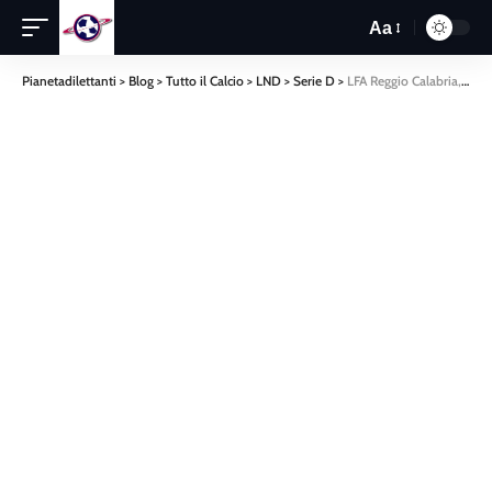
Aa
Pianetadilettanti
>
Blog
>
Tutto il Calcio
>
LND
>
Serie D
>
LFA Reggio Calabria, vittoria meritata nel segno della regginità