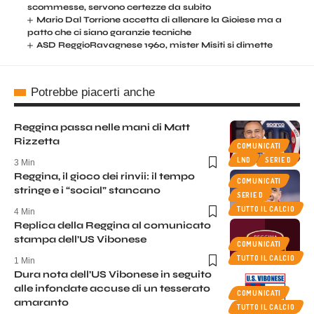
scommesse, servono certezze da subito
Mario Dal Torrione accetta di allenare la Gioiese ma a
patto che ci siano garanzie tecniche
ASD ReggioRavagnese 1960, mister Misiti si dimette
Potrebbe piacerti anche
Reggina passa nelle mani di Matt
Rizzetta
COMUNICATI
LND
SERIE D
3 Min
Reggina, il gioco dei rinvii: il tempo
COMUNICATI
stringe e i “social” stancano
SERIE D
TUTTO IL CALCIO
4 Min
Replica della Reggina al comunicato
stampa dell’US Vibonese
COMUNICATI
TUTTO IL CALCIO
1 Min
Dura nota dell’US Vibonese in seguito
alle infondate accuse di un tesserato
COMUNICATI
amaranto
TUTTO IL CALCIO