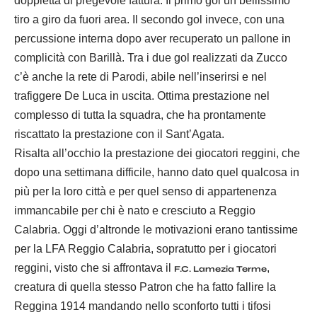
doppietta di pregevole fattura. Il primo gol un bellissimo
tiro a giro da fuori area. Il secondo gol invece, con una
percussione interna dopo aver recuperato un pallone in
complicità con Barillà. Tra i due gol realizzati da Zucco
c’è anche la rete di Parodi, abile nell’inserirsi e nel
trafiggere De Luca in uscita. Ottima prestazione nel
complesso di tutta la squadra, che ha prontamente
riscattato la prestazione con il Sant’Agata.
Risalta all’occhio la prestazione dei giocatori reggini, che
dopo una settimana difficile, hanno dato quel qualcosa in
più per la loro città e per quel senso di appartenenza
immancabile per chi è nato e cresciuto a Reggio
Calabria. Oggi d’altronde le motivazioni erano tantissime
per la LFA Reggio Calabria, sopratutto per i giocatori
reggini, visto che si affrontava il
,
F.C. Lamezia Terme
creatura di quella stesso Patron che ha fatto fallire la
Reggina 1914 mandando nello sconforto tutti i tifosi