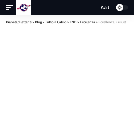
Aa
Pianetadilettanti
>
Blog
>
Tutto il Calcio
>
LND
>
Eccelenza
>
Eccellenza, i risultati finali delle seconda giornata