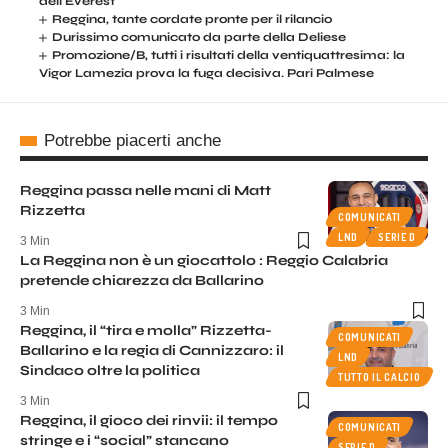
dell’Everest
Reggina, tante cordate pronte per il rilancio
Durissimo comunicato da parte della Deliese
Promozione/B, tutti i risultati della ventiquattresima: la
Vigor Lamezia prova la fuga decisiva. Pari Palmese
Potrebbe piacerti anche
Reggina passa nelle mani di Matt
Rizzetta
COMUNICATI
LND
SERIE D
3 Min
La Reggina non è un giocattolo : Reggio Calabria
pretende chiarezza da Ballarino
3 Min
Reggina, il “tira e molla” Rizzetta-
COMUNICATI
Ballarino e la regia di Cannizzaro: il
LND
Sindaco oltre la politica
TUTTO IL CALCIO
3 Min
Reggina, il gioco dei rinvii: il tempo
COMUNICATI
stringe e i “social” stancano
SERIE D