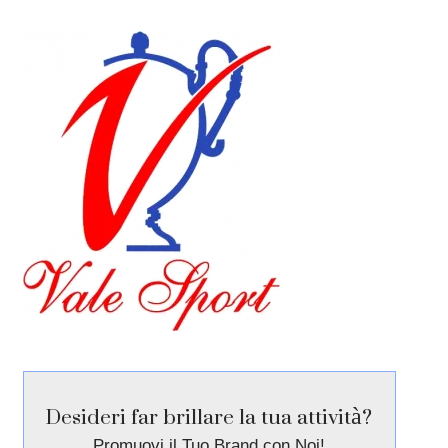
Desideri far brillare la tua attività?
Promuovi il Tuo Brand con Noi!