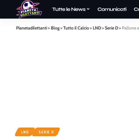
Tutte le News
Comunicati
C
Pianetadilettanti
>
Blog
>
Tutto il Calcio
>
LND
>
Serie D
>
Pallone e
LND
SERIE D