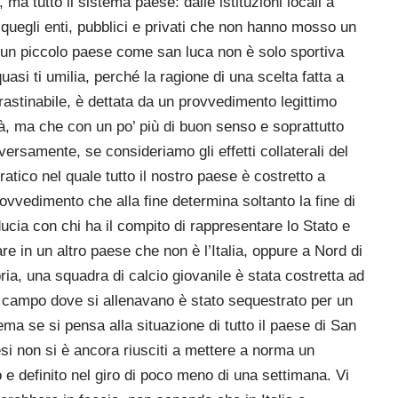
a tutto il sistema paese: dalle istituzioni locali a
 quegli enti, pubblici e privati che non hanno mosso un
n un piccolo paese come san luca non è solo sportiva
uasi ti umilia, perché la ragione di una scelta fatta a
astinabile, è dettata da un provvedimento legittimo
ità, ma che con un po’ più di buon senso e soprattutto
versamente, se consideriamo gli effetti collaterali del
tico nel quale tutto il nostro paese è costretto a
ovvedimento che alla fine determina soltanto la fine di
iducia con chi ha il compito di rappresentare lo Stato e
egare in un altro paese che non è l’Italia, oppure a Nord di
ia, una squadra di calcio giovanile è stata costretta ad
l campo dove si allenavano è stato sequestrato per un
a se si pensa alla situazione di tutto il paese di San
si non si è ancora riusciti a mettere a norma un
o e definito nel giro di poco meno di una settimana. Vi