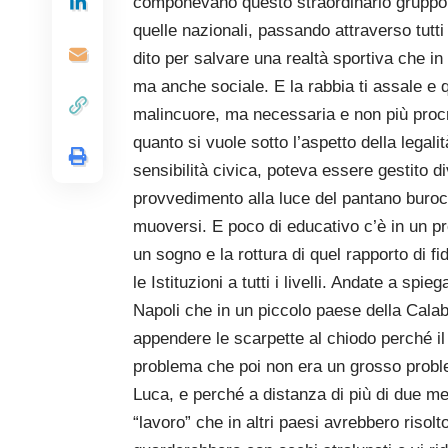
componevano questo straordinario gruppo, m
quelle nazionali, passando attraverso tutti
dito per salvare una realtà sportiva che i
ma anche sociale. E la rabbia ti assale e q
malincuore, ma necessaria e non più procr
quanto si vuole sotto l’aspetto della legal
sensibilità civica, poteva essere gestito di
provvedimento alla luce del pantano burocra
muoversi. E poco di educativo c’è in un pr
un sogno e la rottura di quel rapporto di f
le Istituzioni a tutti i livelli. Andate a spi
Napoli che in un piccolo paese della Calabr
appendere le scarpette al chiodo perché i
problema che poi non era un grosso problem
Luca, e perché a distanza di più di due me
“lavoro” che in altri paesi avrebbero risolt