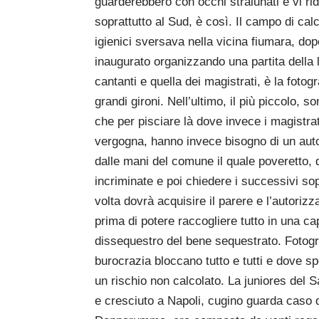
guarderebbero con occhi stralunati e vi rid
soprattutto al Sud, è così. Il campo di calc
igienici sversava nella vicina fiumara, d
inaugurato organizzando una partita della l
cantanti e quella dei magistrati, è la fotogra
grandi gironi. Nell’ultimo, il più piccolo, 
che per pisciare là dove invece i magistra
vergogna, hanno invece bisogno di un auto
dalle mani del comune il quale poveretto, 
incriminate e poi chiedere i successivi sop
volta dovrà acquisire il parere e l’autorizz
prima di potere raccogliere tutto in una cap
dissequestro del bene sequestrato. Fotograf
burocrazia bloccano tutto e tutti e dove
un rischio non calcolato. La juniores del S
e cresciuto a Napoli, cugino guarda caso 