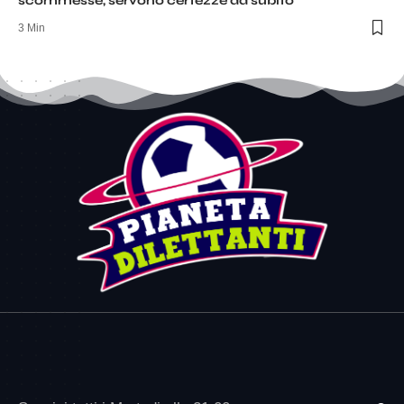
scommesse, servono certezze da subito
3 Min