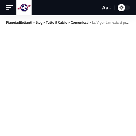
Aa
Pianetadilettanti
>
Blog
>
Tutto il Calcio
>
Comunicati
>
La Vigor Lamezia si presenta