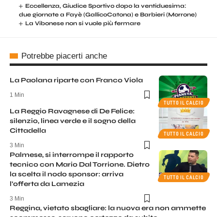
Eccellenza, Giudice Sportivo dopo la ventiduesima:
due giornate a Fayè (GallicoCatona) e Barbieri (Morrone)
La Vibonese non si vuole più fermare
Potrebbe piacerti anche
La Paolana riparte con Franco Viola
1 Min
TUTTO IL CALCIO
La Reggio Ravagnese di De Felice:
silenzio, linea verde e il sogno della
Cittadella
TUTTO IL CALCIO
3 Min
Palmese, si interrompe il rapporto
tecnico con Mario Dal Torrione. Dietro
la scelta il nodo sponsor: arriva
TUTTO IL CALCIO
l’offerta da Lamezia
3 Min
Reggina, vietato sbagliare: la nuova era non ammette