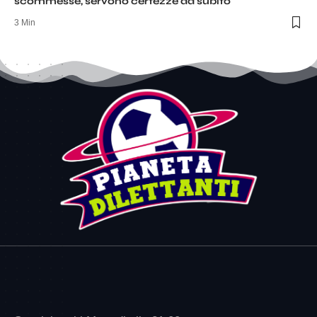
scommesse, servono certezze da subito
3 Min